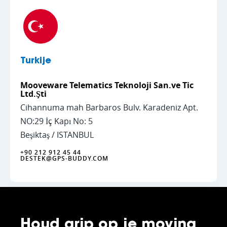
Turkije
Mooveware Telematics Teknoloji San.ve Tic
Ltd.Şti
Cihannuma mah Barbaros Bulv. Karadeniz Apt.
NO:29 İç Kapı No: 5
Beşiktaş / ISTANBUL
+90 212 912 45 44
DESTEK@GPS-BUDDY.COM
Houd grip op je moving