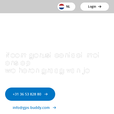
NL
Login
Neem gerust contact met
ons op
we horen graag van je
+31 36 53 828 80
info@gps-buddy.com