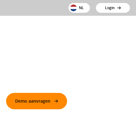
NL
Login
Urenregistratie
Urenregistratie direct gekoppeld aan verloning en
facturatie
Demo aanvragen