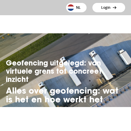
NL
Login
Geofencing uitgelegd: van
virtuele grens tot concreet
inzicht
Alles over geofencing: wat
is het en hoe werkt het