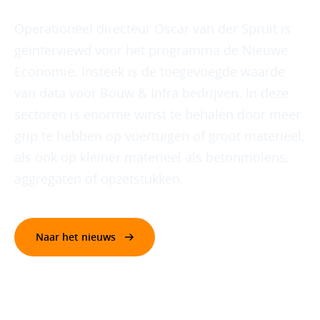
Operationeel directeur Oscar van der Spruit is
geïnterviewd voor het programma de Nieuwe
Economie. Insteek is de toegevoegde waarde
van data voor Bouw & Infra bedrijven. In deze
sectoren is enorme winst te behalen door meer
grip te hebben op voertuigen of groot materieel,
als ook op kleiner materieel als betonmolens,
aggregaten of opzetstukken.
Naar het nieuws