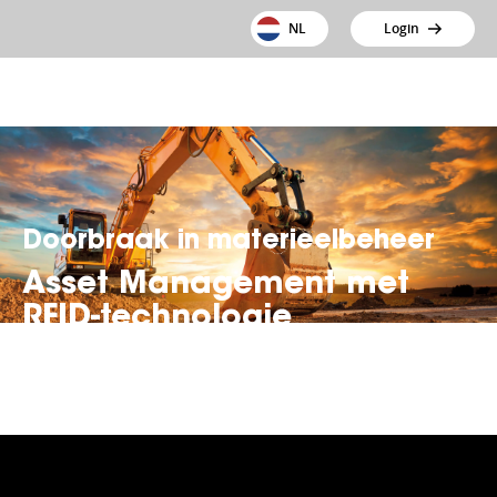
NL
Login
Doorbraak in materieelbeheer
Asset Management met
RFID-technologie