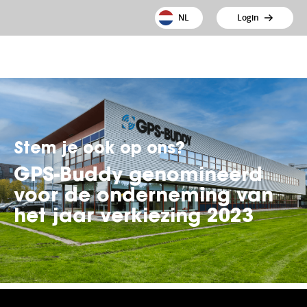
NL
Login
Stem je ook op ons?
GPS-Buddy genomineerd
voor de onderneming van
het jaar verkiezing 2023