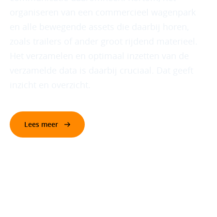
organiseren van een commercieel wagenpark
en alle bewegende assets die daarbij horen,
zoals trailers of ander groot rijdend materieel.
Het verzamelen en optimaal inzetten van de
verzamelde data is daarbij cruciaal. Dat geeft
inzicht en overzicht.
Lees meer