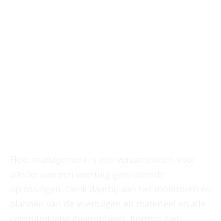
Modulaire fleet management
groeit met je bedrijf mee
Optimaliseer processen en
verhoog de efficiëntie
Fleet management is een verzamelterm voor
allerlei aan een voertuig gerelateerde
oplossingen. Denk daarbij aan het monitoren en
plannen van de voertuigen en materieel en alle
communicatie daaromheen. Kortom, het