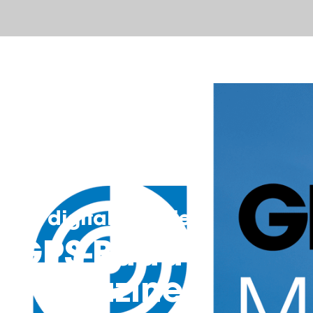
De digitale versie
GPS-Buddy
Magazine