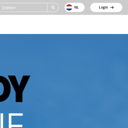
NL
Login
gen
Cases
Over ons
Support
Contact
racking
Beentjes GWW
Vacatures
igvolgsysteem
Van Werven Infra
Nieuws
volgsysteem
Sturm
atiseerde ritregistratie
City Barging
n
erapportage
Dura Vermeer