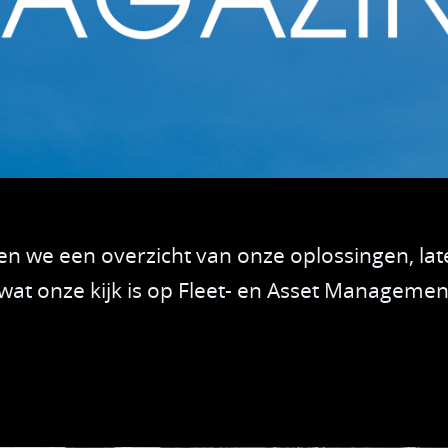
Dienstverlening
Driver 
Afvalverwerking
OEM-in
Overheden
Transp
Verhuur
Tachog
Cold C
n we een overzicht van onze oplossingen, lat
Urenreg
 wat onze kijk is op Fleet- en Asset Managemen
Chauff
Check i
Onderh