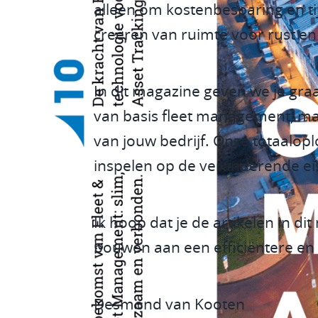
alleen om kostenbesparing en t
creëren van ruimte voor rust en
In dit magazine geven we je gra
van basis fleet management, ma
van jouw bedrijf. Onze totaalopl
inspelen op de veranderende ei
Ik hoop dat je de artikelen in d
bouwen aan een efficiëntere e
Desmond van Kooten