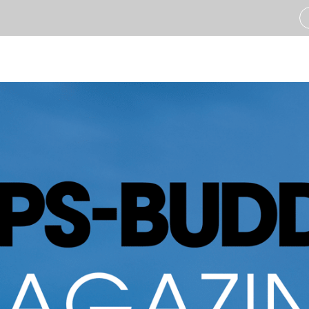
Industrieën
Oplossin
Bouw
Asset T
Infra
Voertu
Groenvoorziening
Trailer
Transport & Logistiek
Geautom
Koeltransport & Cold Chai
Emissi