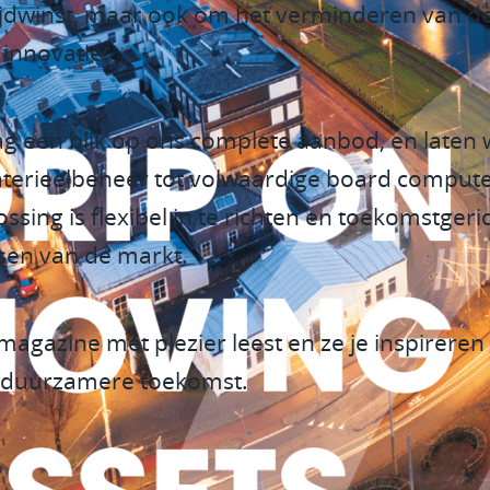
ijdwinst, maar ook om het verminderen van de
 innovatie.
ag een blik op ons complete aanbod, en laten
terieelbeheer tot volwaardige board computer
ossing is flexibel in te richten en toekomstger
sen van de markt.
it magazine met plezier leest en ze je inspire
n duurzamere toekomst.