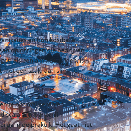
wagenheffing
anisaties en hun kostbare
aan oplossingen die bedrijven
gon als een ambitieus idee, is
t met een scala aan slimme,
sen te optimaliseren en
d scala aan klanten in
rug in de praktijk. Het gaat niet