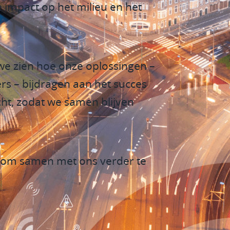
 impact op het milieu en het
 we zien hoe onze oplossingen –
s – bijdragen aan het succes
icht, zodat we samen blijven
ren om samen met ons verder te