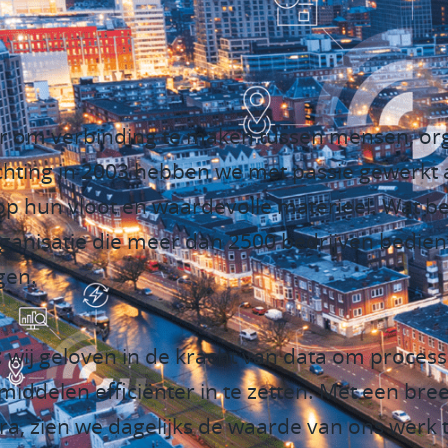
Vracht
r om verbinding te maken tussen mensen, org
ichting in 2003 hebben we met passie gewerkt 
op hun vloot en waardevolle materieel. Wat be
rganisatie die meer dan 2500 bedrijven bedien
ngen.
: wij geloven in de kracht van data om proces
middelen efficiënter in te zetten. Met een bree
ra, zien we dagelijks de waarde van ons werk te