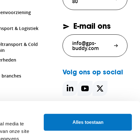
80
envoorziening
E-mail ons
nsport & Logistiek
info@gps-
ltransport & Cold
buddy.com
in
erheden
Volg ons op social
e branches
Alles toestaan
al media te
van onze site
 gegevens