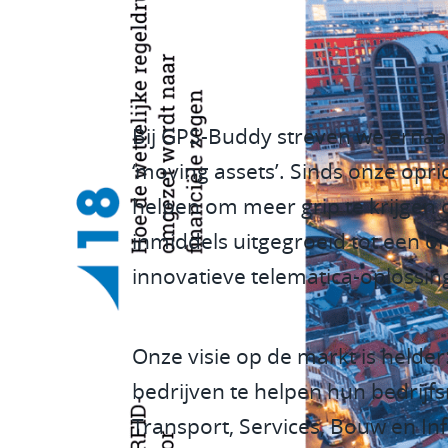
Bij GPS-Buddy streven we ernaa
‘moving assets’. Sinds onze opr
helpen om meer grip te krijgen 
inmiddels uitgegroeid tot een o
innovatieve telematica-oplossi
Onze visie op de markt is helder
bedrijven te helpen hun bedrijfs
Transport, Services, Bouw en Inf