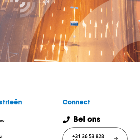
strieën
Connect
Bel ons
uw
+31 36 53 828
ra