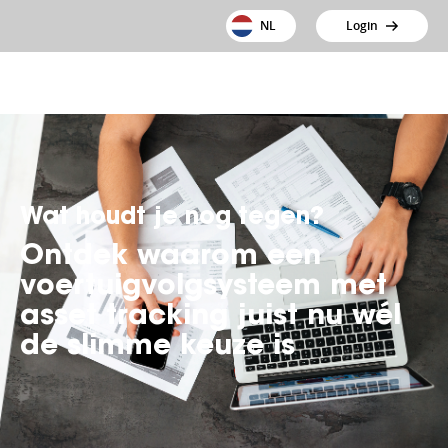
NL
Login
Wat houdt je nog tegen?
Ontdek waarom een
voertuigvolgsysteem met
asset tracking juist nu wél
de slimme keuze is