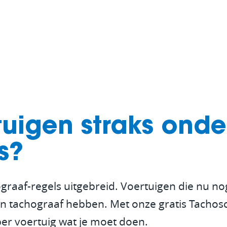
Dienstverlening
Driver 
Afvalverwerking
OEM-in
Overheden
Transp
Verhuur
Tachog
Cold C
tuigen straks ond
Urenreg
s?
Chauff
graaf-regels uitgebreid. Voertuigen die nu no
Check i
een tachograaf hebben. Met onze gratis Tachos
per voertuig wat je moet doen.
Onderh