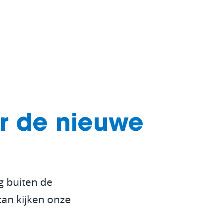
Intelligence
Van de Kreeke Groep
tegratie
Huuskes
ortplanning
Peter van Setten
raaf management
hain Management
er de nieuwe
istratie
eur communicatie en taken
g buiten de
n at Work
can kijken onze
ouds- en Keuringbeheer