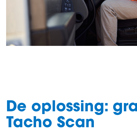
De oplossing: gra
Tacho Scan