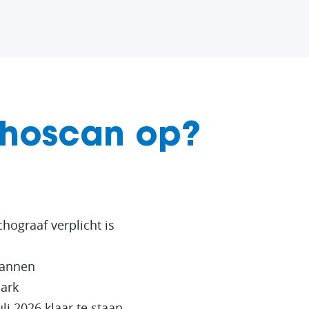
choscan op?
hograaf verplicht is
lannen
park
i 2026 klaar te staan