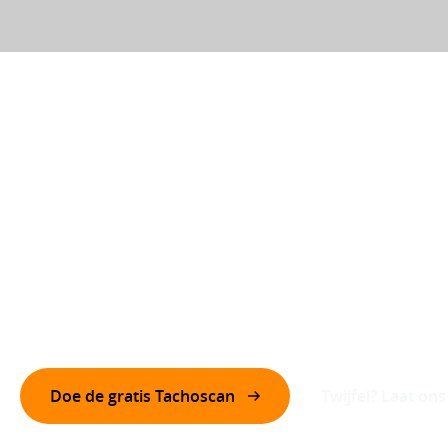
Tachograaf scan
Op tijd je wagenpark klaar voor nieuwe tacho wetgeving
Doe de gratis Tachoscan
Twijfel? Laat on