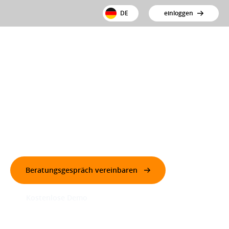
DE
einloggen
Lkw-Maut vollständig automatisiert und transparent
Lkw-Maut in den Niederlanden vollständig
automatisiert und transparent
Beratungsgespräch vereinbaren
Kostenlose Demo