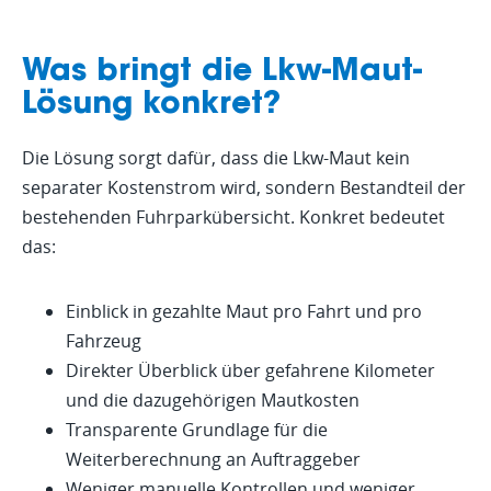
Was bringt die Lkw-Maut-
Lösung konkret?
2.Mautregistrierung
einrichten
Die Lösung sorgt dafür, dass die Lkw-Maut kein
3. Schnittstelle innerhalb
separater Kostenstrom wird, sondern Bestandteil der
Die Mautregistrierung wird in
von GPS-Buddy
bestehenden Fuhrparkübersicht. Konkret bedeutet
Zusammenarbeit zwischen GPS-Buddy
aktivieren
das:
und MSTS Tolls (Shell) eingerichtet,
4. Steuerung über eine
sodass die Lkw-Maut korrekt verarbeitet
Die gezahlten Mautbeträge werden mit
wird und die Grundlage für den
zentrale Übersicht
den entsprechenden Fahrten in der GPS-
Einblick in gezahlte Maut pro Fahrt und pro
Starttermin steht.
Buddy Plattform verknüpft. Dadurch
Fahrzeug
Ab diesem Zeitpunkt sind Maut-, Fahrt-
werden gefahrene Kilometer und
Direkter Überblick über gefahrene Kilometer
und Fahrzeugdaten gebündelt in einer
Mautkosten gemeinsam in den Berichten
Plattform verfügbar. Das erleichtert
und die dazugehörigen Mautkosten
dargestellt.
Analyse, Reporting und interne
Transparente Grundlage für die
Steuerung.
Weiterberechnung an Auftraggeber
Weniger manuelle Kontrollen und weniger