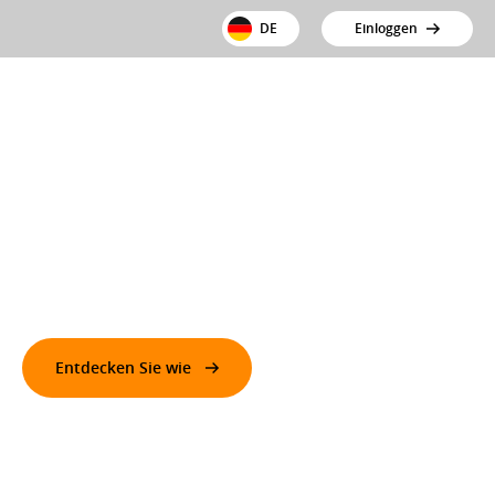
DE
Einloggen
Infrastrukturbereich
Asset Tracking und Flotten­management für den
Infrastruktur­bereich
Entdecken Sie wie