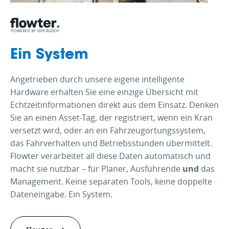
Fahrzeuge – inklusive exakter CO₂-
Begleiten Sie Ihre Fahrer zu effizientem
Emissionen.
und kraftstoffsparendem Fahren –
inklusive automatischer Erfassung von
„Harsh Events“.
Ein System
Angetrieben durch unsere eigene intelligente
Hardware erhalten Sie eine einzige Übersicht mit
Echtzeitinformationen direkt aus dem Einsatz. Denken
Sie an einen Asset-Tag, der registriert, wenn ein Kran
versetzt wird, oder an ein Fahrzeugortungssystem,
das Fahrverhalten und Betriebsstunden übermittelt.
Flowter verarbeitet all diese Daten automatisch und
macht sie nutzbar – für Planer, Ausführende
und
das
Management. Keine separaten Tools, keine doppelte
Dateneingabe. Ein System.