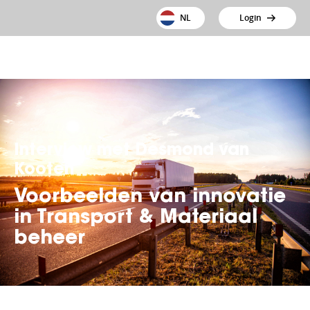
NL
Login
Interview met Desmond van
Kooten
Voorbeelden van innovatie
in Transport & Materiaal
beheer