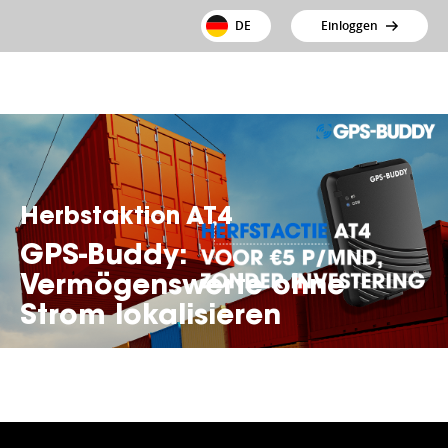
DE
Einloggen
Herbstaktion AT4
GPS-Buddy:
Vermögenswerte ohne
Strom lokalisieren