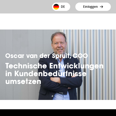
DE
Einloggen
Oscar van der Spruit, COO
Technische Entwicklungen
in Kundenbedürfnisse
umsetzen