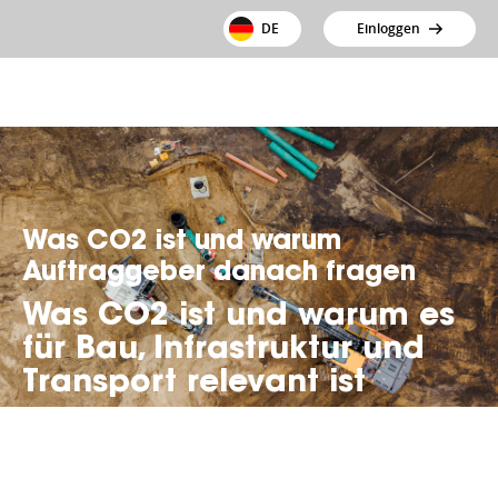
DE
Einloggen
Was CO2 ist und warum
Auftraggeber danach fragen
Was CO2 ist und warum es
für Bau, Infrastruktur und
Transport relevant ist