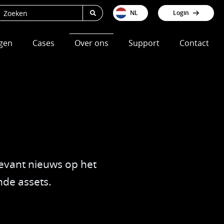
NL
Login
gen
Cases
Over ons
Support
Contact
racking
Beentjes GWW
Vacatures
igvolgsysteem
Van Werven Infra
Nieuws
volgsysteem
Sturm
levant nieuws op het
atiseerde ritregistratie
City Barging
nde assets.
n
erapportage
Dura Vermeer