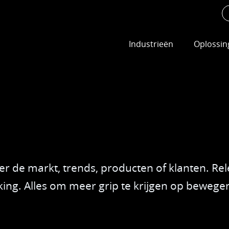
Industrieën
Oplossin
Bouw
Asset T
Infra
Voertu
Groenvoorziening
Trailer
r de markt, trends, producten of klanten. Re
Transport & Logistiek
Geautom
ing. Alles om meer grip te krijgen op bewege
Koeltransport & Cold Chai
Emissi