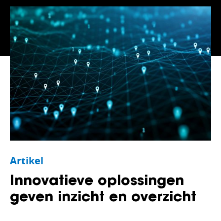
Intelligence
Van de Kreeke Groep
tegratie
Huuskes
ortplanning
Peter van Setten
raaf management
hain Management
istratie
Artikel
eur communicatie en taken
Innovatieve oplossingen
n at Work
geven inzicht en overzicht
ouds- en Keuringbeheer