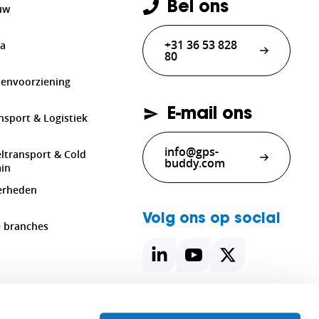
Bel ons
uw
+31 36 53 828
ra
80
envoorziening
E-mail ons
nsport & Logistiek
info@gps-
ltransport & Cold
buddy.com
in
erheden
Volg ons op social
e branches