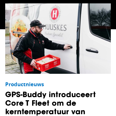
Dienstverlening
Driver 
Afvalverwerking
OEM-in
Overheden
Transp
Verhuur
Tachog
Cold C
Urenreg
Productnieuws
Chauff
GPS-Buddy introduceert
Check i
Core T Fleet om de
kerntemperatuur van
Onderh