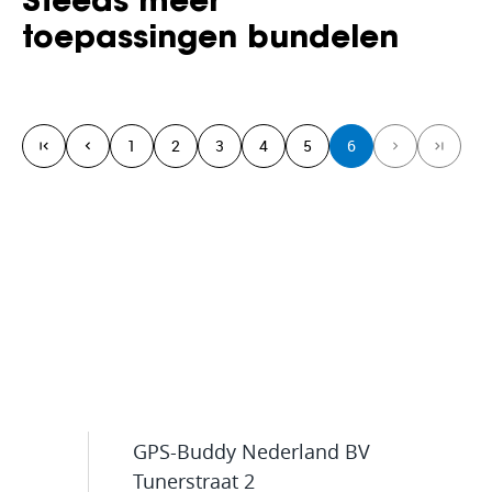
Steeds meer
toepassingen bundelen
1
2
3
4
5
6
GPS-Buddy Nederland BV
Tunerstraat 2