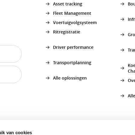
Asset tracking
Bo
Fleet Management
Inf
Voertuigvolgsysteem
Ritregistratie
Gro
Driver performance
Tra
Transportplanning
Koe
Cha
Alle oplossingen
Ov
All
ik van cookies